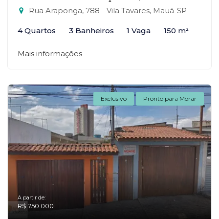
Rua Araponga, 788 - Vila Tavares, Mauá-SP
4 Quartos
3 Banheiros
1 Vaga
150 m²
Mais informações
Exclusivo
Pronto para Morar
A partir de:
R$ 750.000