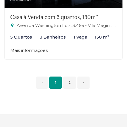
Casa à Venda com 5 quartos, 150m²
Avenida Washington Luiz, 3.466 - Vila Magini, Mauá-SP
5 Quartos
3 Banheiros
1 Vaga
150 m²
Mais informações
‹
1
2
›