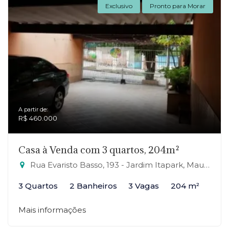
Exclusivo
Pronto para Morar
A partir de:
R$ 460.000
Casa à Venda com 3 quartos, 204m²
Rua Evaristo Basso, 193 - Jardim Itapark, Mauá-SP
3 Quartos
2 Banheiros
3 Vagas
204 m²
Mais informações