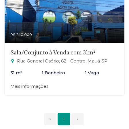
R$ 240.000
Sala/Conjunto à Venda com 31m²
Rua General Osório, 62 - Centro, Mauá-SP
31 m²
1 Banheiro
1 Vaga
Mais informações
‹
1
›