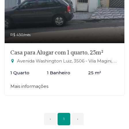
R$ 450
/mês
Casa para Alugar com 1 quarto, 25m²
Avenida Washington Luiz, 3506 - Vila Magini, Mauá-SP
1 Quarto
1 Banheiro
25 m²
Mais informações
‹
1
›