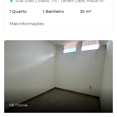
Rua João Colalilo, 114 - Jardim Zaira, Mauá-SP
1 Quarto
1 Banheiro
35 m²
Mais informações
R$ 730
/mês