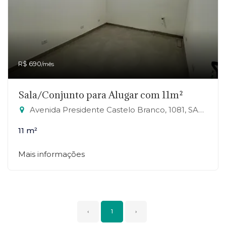
R$ 690
/mês
Sala/Conjunto para Alugar com 11m²
Avenida Presidente Castelo Branco, 1081, SALA 26 - Jardim Zaira, Mauá-SP
11 m²
Mais informações
‹
1
›