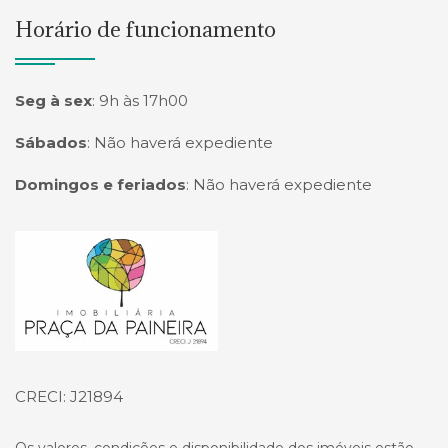
Horário de funcionamento
Seg à sex
:
9h às 17h00
Sábados
:
Não haverá expediente
Domingos e feriados
:
Não haverá expediente
Página inicial
CRECI: J21894
Os valores, condições e disponibilidade dos imóveis estão