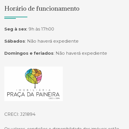
Horário de funcionamento
Seg à sex
:
9h às 17h00
Sábados
:
Não haverá expediente
Domingos e feriados
:
Não haverá expediente
Página inicial
CRECI: J21894
Os valores, condições e disponibilidade dos imóveis estão