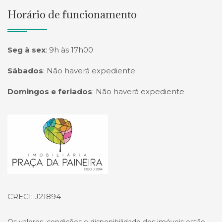
Horário de funcionamento
Seg à sex
:
9h às 17h00
Sábados
:
Não haverá expediente
Domingos e feriados
:
Não haverá expediente
Página inicial
CRECI: J21894
Os valores, condições e disponibilidade dos imóveis estão