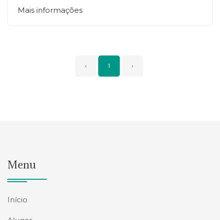
Mais informações
‹
1
›
Menu
Início