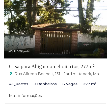
R$ 8.500
/mês
Casa para Alugar com 4 quartos, 277m²
Rua Alfredo Bechelli, 131 - Jardim Itapark, Mauá-SP
4 Quartos
3 Banheiros
6 Vagas
277 m²
Mais informações