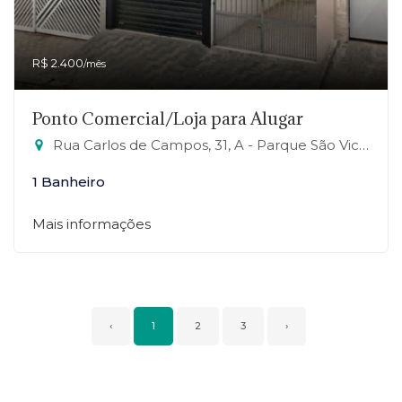
R$ 2.400
/mês
Ponto Comercial/Loja para Alugar
Rua Carlos de Campos, 31, A - Parque São Vicente, Mauá-SP
1 Banheiro
Mais informações
‹
1
2
3
›