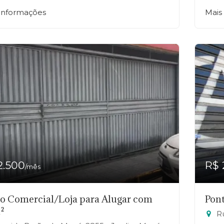
 informações
Mais
2.500
R$ 
/mês
o Comercial/Loja para Alugar com
Pont
²
Ru