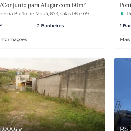
/Conjunto para Alugar com 60m²
Pont
da Barão de Mauá, 873, salas 08 e 09 - RP1 (Regiões de Planejamento), Mauá-SP
Rua
²
2 Banheiros
1 Ba
 informações
Mais
2.000
R$ 
/mês