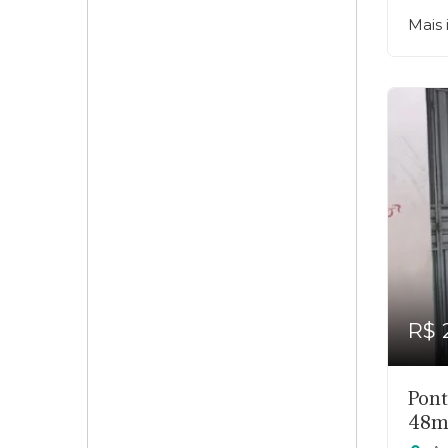
Mais
R$ 
Pont
48m