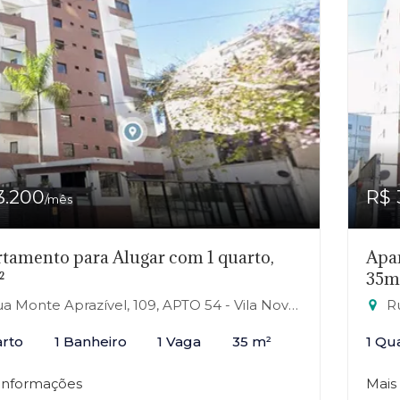
3.200
R$ 
/mês
tamento para Alugar com 1 quarto,
Apar
²
35m
Monte Aprazível, 109, APTO 54 - Vila Nova Conceição, São Paulo-SP
Rua
arto
1 Banheiro
1 Vaga
35 m²
1 Qu
 informações
Mais