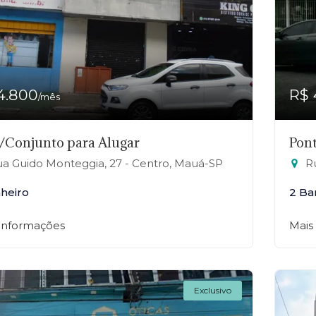
4.800
R$ 
/mês
/Conjunto para Alugar
Pont
a Guido Monteggia, 27 - Centro, Mauá-SP
Ru
nheiro
2 Ba
 informações
Mais
Exclusivo