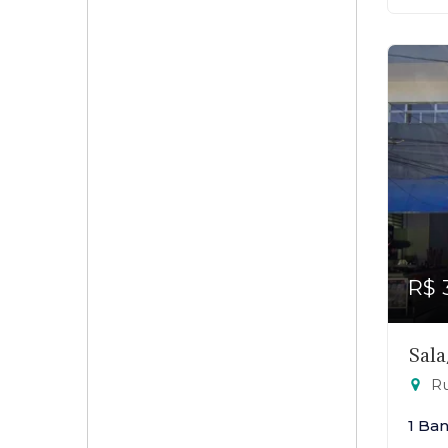
R$ 
Sala
Rua
1 Ba