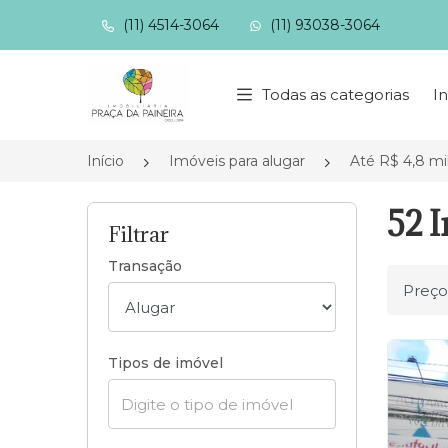
(11) 4514-3064
(11) 93038-3064
Página inicial
Todas as categorias
In
Início
Imóveis para alugar
Até R$ 4,8 mi
52 I
Filtrar
Transação
Ordena
Tipos de imóvel