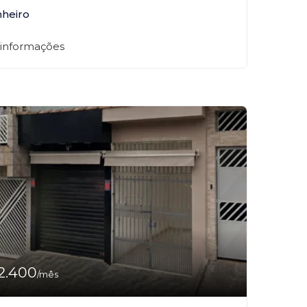
nheiro
 informações
2.400
/mês