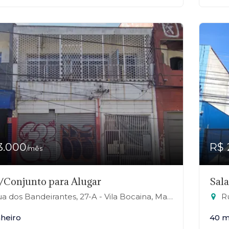
3.000
R$ 
/mês
/Conjunto para Alugar
Sal
 dos Bandeirantes, 27-A - Vila Bocaina, Mauá-SP
Ru
nheiro
40 m