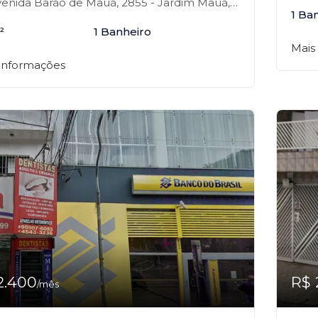
nida Barão de Mauá, 2855 - Jardim Mauá, Mauá-SP
1 Ba
²
1 Banheiro
Mais
 informações
2.400
R$ 
/mês