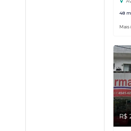
Ave
48 m
Mais
R$ 