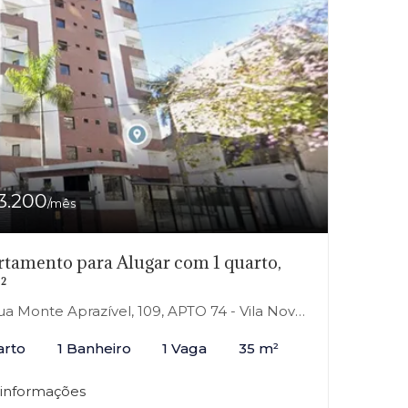
3.200
/mês
tamento para Alugar com 1 quarto,
²
 Monte Aprazível, 109, APTO 74 - Vila Nova Conceição, São Paulo-SP
arto
1 Banheiro
1 Vaga
35 m²
 informações