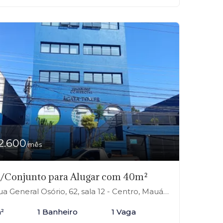
2.600
/mês
a/Conjunto para Alugar com 40m²
a General Osório, 62, sala 12 - Centro, Mauá-SP
²
1 Banheiro
1 Vaga