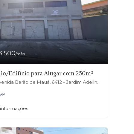
3.500
/mês
io/Edifício para Alugar com 250m²
enida Barão de Mauá, 6412 - Jardim Adelina, Mauá-SP
M²
 informações