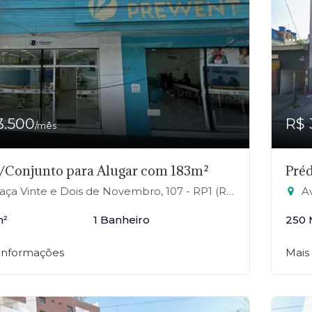
3.500
R$ 
/mês
/Conjunto para Alugar com 183m²
Préd
a Vinte e Dois de Novembro, 107 - RP1 (Regiões de Planejamento), Mauá-SP
Av
m²
1 Banheiro
250 
 informações
Mais