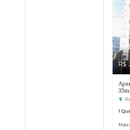
R$ 
Apar
35m
Rua 
1 Qu
Mais