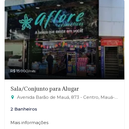
R$ 15.000
/mês
Sala/Conjunto para Alugar
Avenida Barão de Mauá, 873 - Centro, Mauá-SP
2 Banheiros
Mais informações