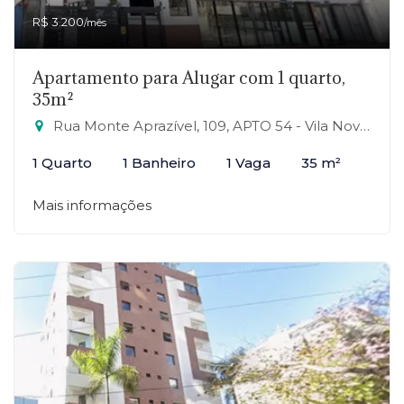
R$ 3.200
/mês
Apartamento para Alugar com 1 quarto,
35m²
Rua Monte Aprazível, 109, APTO 54 - Vila Nova Conceição, São Paulo-SP
1 Quarto
1 Banheiro
1 Vaga
35 m²
Mais informações