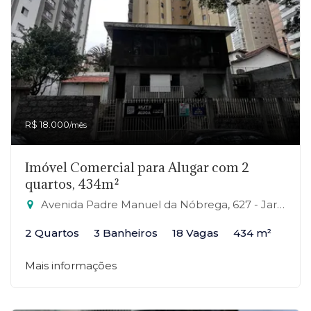
R$ 18.000
/mês
Imóvel Comercial para Alugar com 2
quartos, 434m²
Avenida Padre Manuel da Nóbrega, 627 - Jardim, Santo André-SP
2 Quartos
3 Banheiros
18 Vagas
434 m²
Mais informações