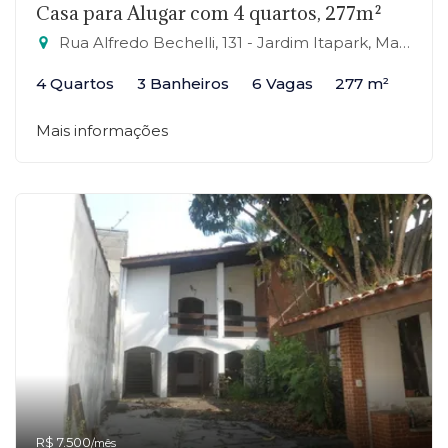
Casa para Alugar com 4 quartos, 277m²
Rua Alfredo Bechelli, 131 - Jardim Itapark, Mauá-SP
4 Quartos
3 Banheiros
6 Vagas
277 m²
Mais informações
R$ 7.500
/mês