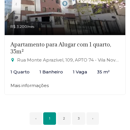
R$ 3.200
/mês
Apartamento para Alugar com 1 quarto,
35m²
Rua Monte Aprazível, 109, APTO 74 - Vila Nova Conceição, São Paulo-SP
1 Quarto
1 Banheiro
1 Vaga
35 m²
Mais informações
‹
1
2
3
›