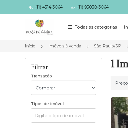
(11) 4514-3064
(11) 93038-3064
Página inicial
Todas as categorias
In
Início
Imóveis à venda
São Paulo/SP
1 Im
Filtrar
Transação
Ordena
Tipos de imóvel