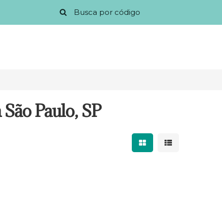
 São Paulo, SP
Mostrar resultados 
Mostrar result