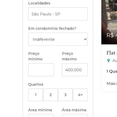
Localidades
Em condomínio fechado?
A part
R$ 
Flat
Preço
Preço
mínimo
máximo
Av
1 Qu
Mais
Quartos
1
2
3
4+
Área mínima
Área máxima