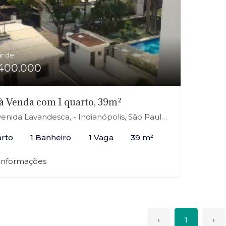
ir de:
400.000
 à Venda com 1 quarto, 39m²
enida Lavandesca, - Indianópolis, São Paulo-SP
arto
1 Banheiro
1 Vaga
39 m²
 informações
‹
1
›