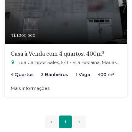
R$ 1.300.000
Casa à Venda com 4 quartos, 400m²
Rua Campos Sales, 541 - Vila Bocaina, Mauá-SP
4 Quartos
3 Banheiros
1 Vaga
400 m²
Mais informações
‹
1
›