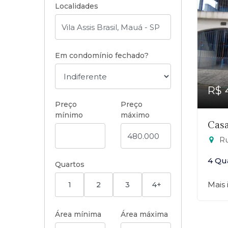
Localidades
Em condomínio fechado?
R$ 
Preço
Preço
mínimo
máximo
Casa
Rua
4 Qu
Quartos
Mais
1
2
3
4+
Área mínima
Área máxima