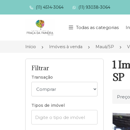
(11) 4514-3064
(11) 93038-3064
Página inicial
Todas as categorias
In
Início
Imóveis à venda
Mauá/SP
V
1 Im
Filtrar
SP
Transação
Ordena
Tipos de imóvel