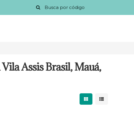
Vila Assis Brasil, Mauá,
Mostrar resultados 
Mostrar result