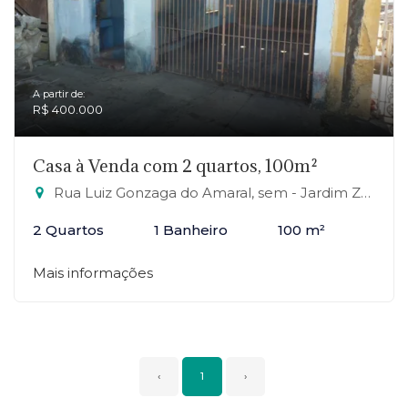
A partir de:
R$ 400.000
Casa à Venda com 2 quartos, 100m²
Rua Luiz Gonzaga do Amaral, sem - Jardim Zaira, Mauá-SP
2 Quartos
1 Banheiro
100 m²
Mais informações
‹
1
›