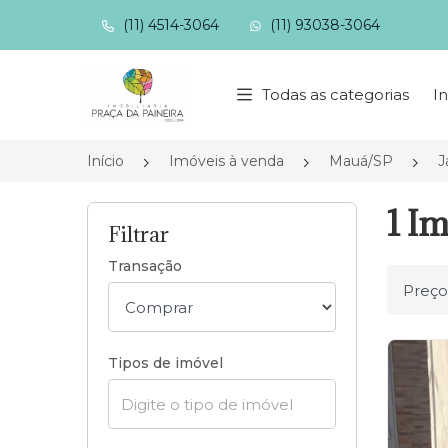
(11) 4514-3064
(11) 93038-3064
Página inicial
Todas as categorias
In
Início
Imóveis à venda
Mauá/SP
J
1 Im
Filtrar
Transação
Ordena
Tipos de imóvel