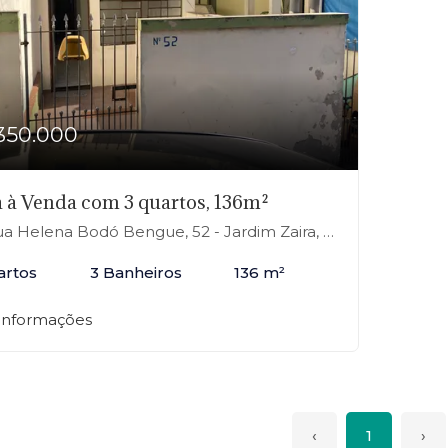
350.000
 à Venda com 3 quartos, 136m²
 Helena Bodó Bengue, 52 - Jardim Zaira, Mauá-SP
artos
3 Banheiros
136 m²
 informações
‹
1
›