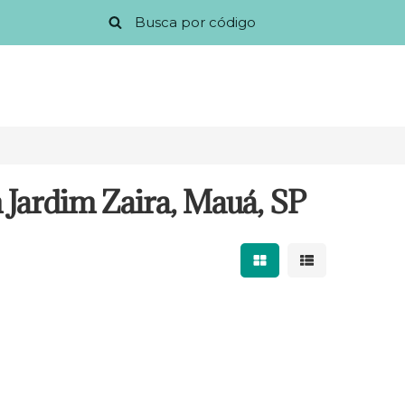
 Jardim Zaira, Mauá, SP
Mostrar resultados 
Mostrar result