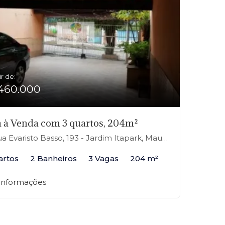
ir de:
460.000
 à Venda com 3 quartos, 204m²
a Evaristo Basso, 193 - Jardim Itapark, Mauá-SP
artos
2 Banheiros
3 Vagas
204 m²
 informações