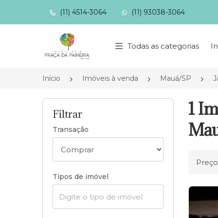
(11) 4514-3064
(11) 93038-3064
Página inicial
Todas as categorias
In
Início
Imóveis à venda
Mauá/SP
J
1 Im
Filtrar
Mau
Transação
Ordena
Tipos de imóvel