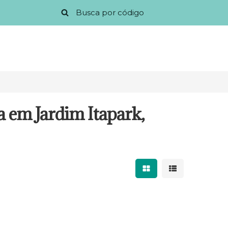
 em Jardim Itapark,
Mostrar resultados 
Mostrar result