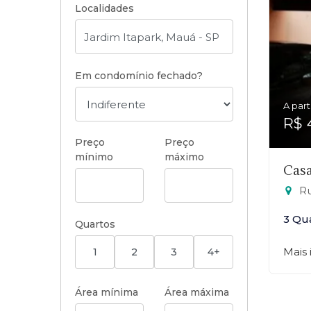
Localidades
Em condomínio fechado?
A part
R$ 
Preço
Preço
mínimo
máximo
Casa
Ru
3 Qu
Quartos
Mais
1
2
3
4+
Área mínima
Área máxima