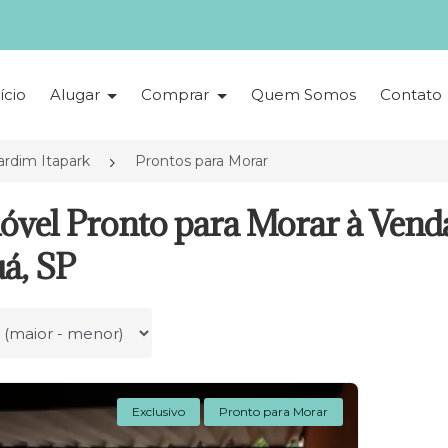
ício
Alugar
Comprar
Quem Somos
Contato
ardim Itapark
Prontos para Morar
óvel Pronto para Morar à Venda
á, SP
r por
Exclusivo
Pronto para Morar