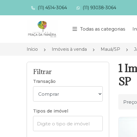
(11) 4514-3064
(11) 93038-3064
Página inicial
Todas as categorias
In
Início
Imóveis à venda
Mauá/SP
J
1 Im
Filtrar
SP
Transação
Ordena
Tipos de imóvel