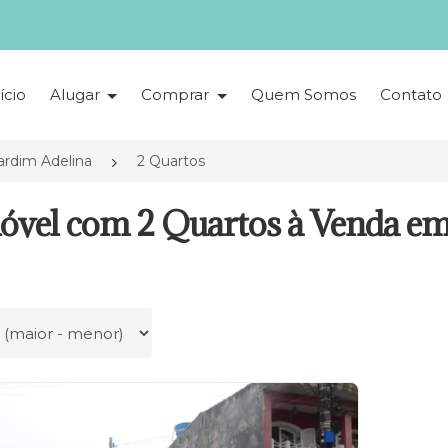
ício
Alugar
Comprar
Quem Somos
Contato
ardim Adelina
2 Quartos
óvel com 2 Quartos à Venda em
r por