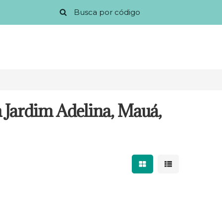
 Jardim Adelina, Mauá,
Mostrar resultados 
Mostrar result