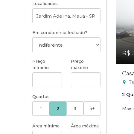
Localidades
Em condomínio fechado?
R$ 
Preço
Preço
mínimo
máximo
Casa
Tra
2 Qu
Quartos
Mais
1
2
3
4+
Área mínima
Área máxima