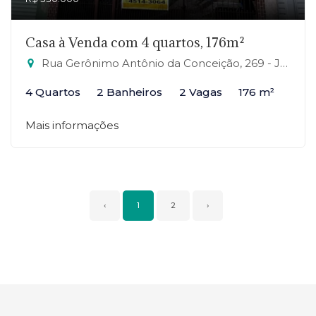
Casa à Venda com 4 quartos, 176m²
Rua Gerônimo Antônio da Conceição, 269 - Jardim Zaira, Mauá-SP
4 Quartos
2 Banheiros
2 Vagas
176 m²
Mais informações
‹
1
2
›