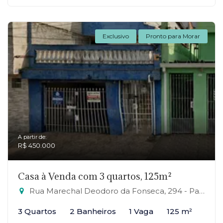
Exclusivo
Pronto para Morar
A partir de:
R$ 450.000
Casa à Venda com 3 quartos, 125m²
Rua Marechal Deodoro da Fonseca, 294 - Parque São Vicente, Mauá-SP
3 Quartos
2 Banheiros
1 Vaga
125 m²