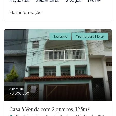
4 Quartos
2 Banheiros
2 Vagas
176 m²
Mais informações
Exclusivo
Pronto para Morar
A partir de:
R$ 300.000
Casa à Venda com 2 quartos, 125m²