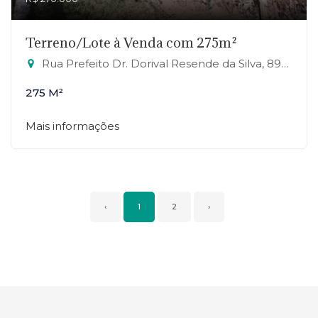
Terreno/Lote à Venda com 275m²
Rua Prefeito Dr. Dorival Resende da Silva, 891 - Jardim Alto da Boa Vista, Mauá-SP
275 M²
Mais informações
‹
1
2
›