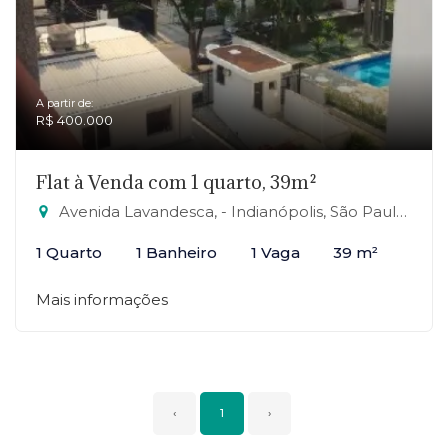
A partir de:
R$ 400.000
Flat à Venda com 1 quarto, 39m²
Avenida Lavandesca, - Indianópolis, São Paulo-SP
1 Quarto
1 Banheiro
1 Vaga
39 m²
Mais informações
‹
1
›