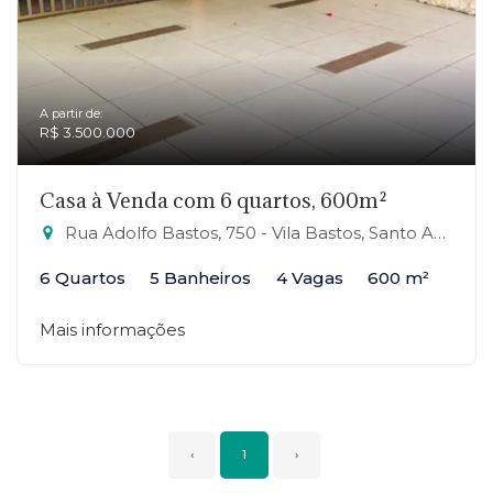
A partir de:
R$ 3.500.000
Casa à Venda com 6 quartos, 600m²
Rua Adolfo Bastos, 750 - Vila Bastos, Santo André-SP
6 Quartos
5 Banheiros
4 Vagas
600 m²
Mais informações
‹
1
›