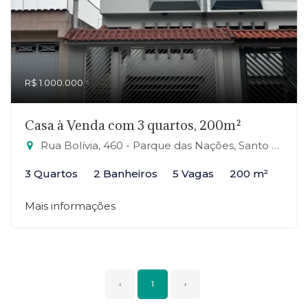
R$ 1.000.000
Casa à Venda com 3 quartos, 200m²
Rua Bolívia, 460 - Parque das Nações, Santo André-SP
3 Quartos
2 Banheiros
5 Vagas
200 m²
Mais informações
‹
1
›