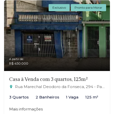
Exclusivo
Pronto para Morar
A partir de:
R$ 450.000
Casa à Venda com 3 quartos, 125m²
Rua Marechal Deodoro da Fonseca, 294 - Parque São Vicente, Mauá-SP
3 Quartos
2 Banheiros
1 Vaga
125 m²
Mais informações