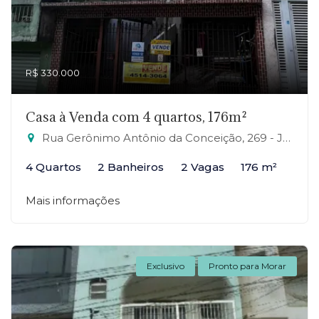
R$ 330.000
Casa à Venda com 4 quartos, 176m²
Rua Gerônimo Antônio da Conceição, 269 - Jardim Zaira, Mauá-SP
4 Quartos
2 Banheiros
2 Vagas
176 m²
Mais informações
Exclusivo
Pronto para Morar