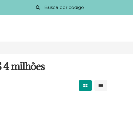
$ 4 milhões
Mostrar resultados 
Mostrar result