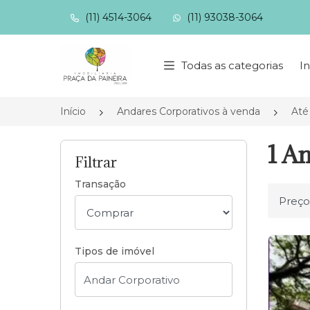
(11) 4514-3064
(11) 93038-3064
Página inicial
Todas as categorias
In
Início
Andares Corporativos à venda
Até
1 An
Filtrar
Transação
Ordena
Tipos de imóvel