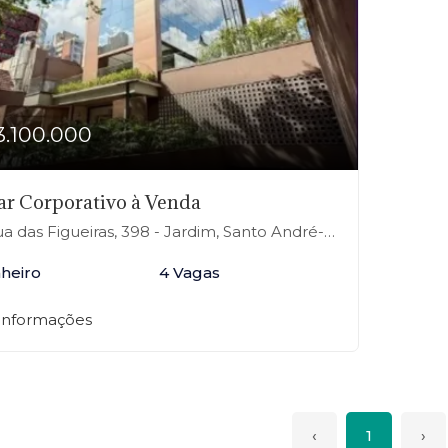
3.100.000
r Corporativo à Venda
a das Figueiras, 398 - Jardim, Santo André-SP
nheiro
4 Vagas
 informações
‹
1
›