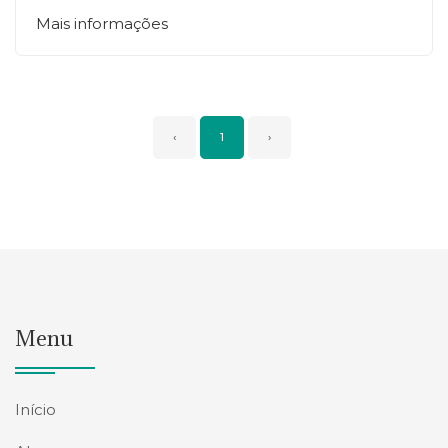
Mais informações
‹
1
›
Menu
Início