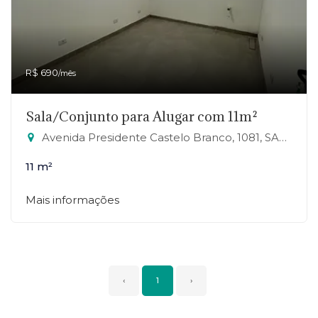
R$ 690
/mês
Sala/Conjunto para Alugar com 11m²
Avenida Presidente Castelo Branco, 1081, SALA 26 - Jardim Zaira, Mauá-SP
11 m²
Mais informações
‹
1
›