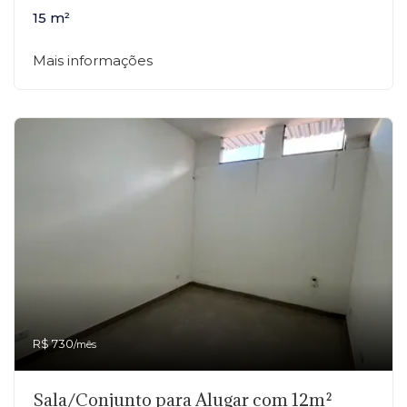
15 m²
Mais informações
R$ 730
/mês
Sala/Conjunto para Alugar com 12m²