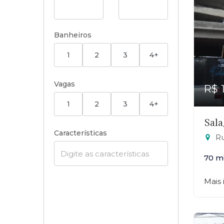
Banheiros
1
2
3
4+
Vagas
R$ 
1
2
3
4+
Sala
Características
Rua
70 m
Mais