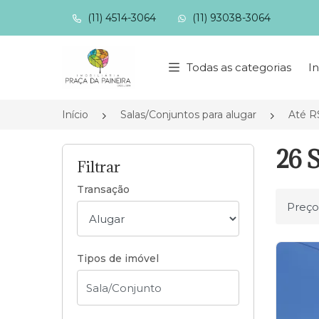
(11) 4514-3064
(11) 93038-3064
Página inicial
Todas as categorias
In
Início
Salas/Conjuntos para alugar
Até R$
26 S
Filtrar
Transação
Ordena
Tipos de imóvel