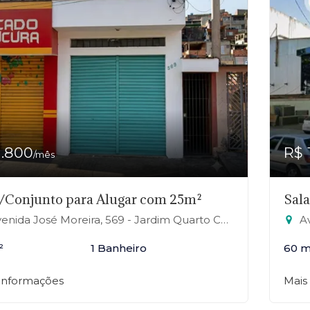
1.800
R$ 
/mês
/Conjunto para Alugar com 25m²
Sal
nida José Moreira, 569 - Jardim Quarto Centenário, Mauá-SP
Ave
²
1 Banheiro
60 m
 informações
Mais