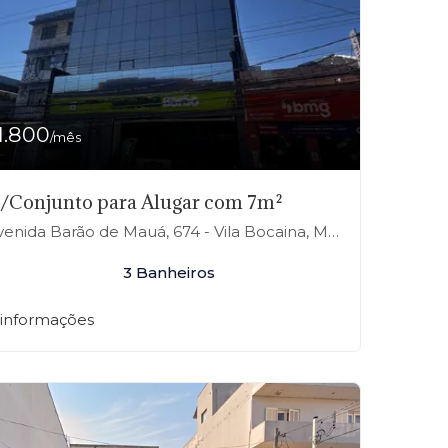
1.800
/mês
a/Conjunto para Alugar com 7m²
enida Barão de Mauá, 674 - Vila Bocaina, Mauá-SP
3 Banheiros
 informações