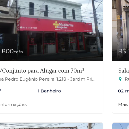
1.800
R$ 
/mês
/Conjunto para Alugar com 70m²
Sal
 Pedro Eugênio Pereira, 1.218 - Jardim Primavera, Mauá-SP
Ru
²
1 Banheiro
82 m
 informações
Mais