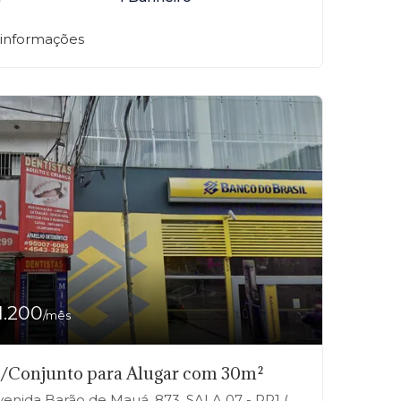
 informações
1.200
/mês
a/Conjunto para Alugar com 30m²
ida Barão de Mauá, 873, SALA 07 - RP1 (Regiões de Planejamento), Mauá-SP