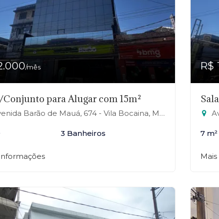
2.000
R$ 
/mês
/Conjunto para Alugar com 15m²
Sal
nida Barão de Mauá, 674 - Vila Bocaina, Mauá-SP
Av
²
3 Banheiros
7 m²
 informações
Mais