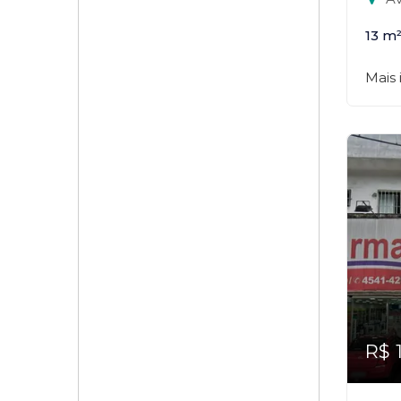
13 m
Mais
R$ 