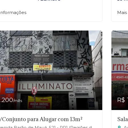
 informações
Mais
1.200
R$ 
/mês
/Conjunto para Alugar com 13m²
Sal
ida Barão de Mauá, 521 - RP1 (Regiões de Planejamento), Mauá-SP
Aven