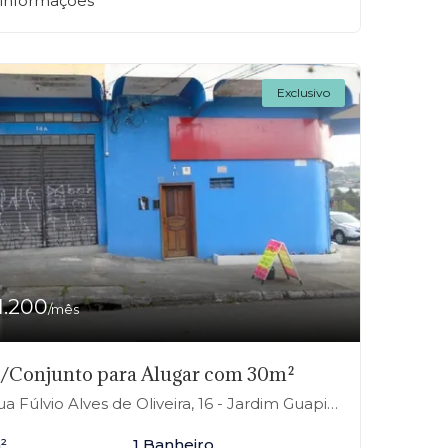
 informações
Exclusivo
1.200
/mês
a/Conjunto para Alugar com 30m²
 Fúlvio Alves de Oliveira, 16 - Jardim Guapituba, Mauá-SP
²
1 Banheiro