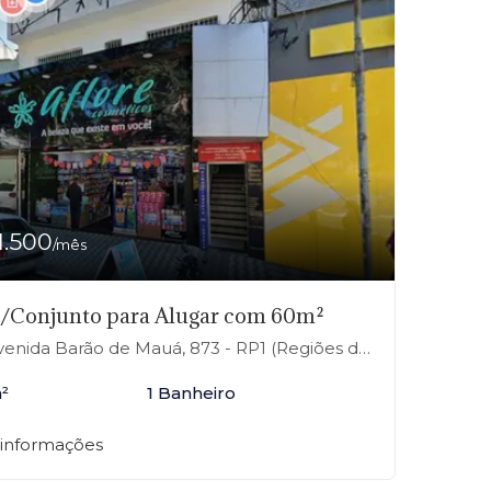
1.500
/mês
a/Conjunto para Alugar com 60m²
nida Barão de Mauá, 873 - RP1 (Regiões de Planejamento), Mauá-SP
²
1 Banheiro
 informações