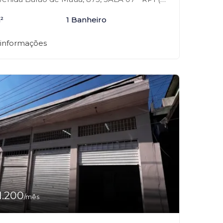
²
1 Banheiro
 informações
1.200
/mês