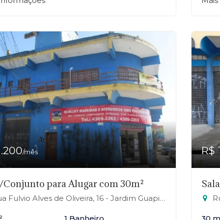
 informações
Mais
1.200
R$ 
/mês
/Conjunto para Alugar com 30m²
Sal
 Fulvio Alves de Oliveira, 16 - Jardim Guapituba, Mauá-SP
Rua
²
1 Banheiro
30 m