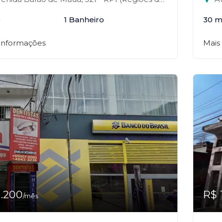
²
1 Banheiro
30 m
 informações
Mais
1.200
R$ 
/mês