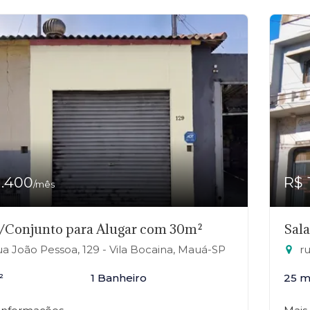
1.400
R$ 
/mês
/Conjunto para Alugar com 30m²
Sal
a João Pessoa, 129 - Vila Bocaina, Mauá-SP
ru
²
1 Banheiro
25 m