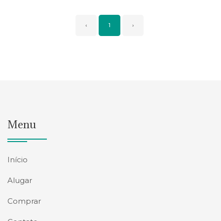
‹
1
›
Menu
Início
Alugar
Comprar