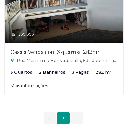
R$ 1.500.000
Casa à Venda com 3 quartos, 282m²
Rua Massimina Bernardi Gallo, 53 - Jardim Panorama, Ribeirão Pires-SP
3 Quartos
2 Banheiros
3 Vagas
282 m²
Mais informações
‹
1
›