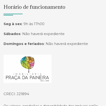
Horário de funcionamento
Seg à sex
:
9h às 17h00
Sábados
:
Não haverá expediente
Domingos e feriados
:
Não haverá expediente
Página inicial
CRECI: J21894
Os valores, condições e disponibilidade dos imóveis estão