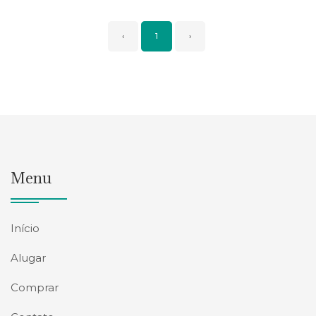
‹
1
›
Menu
Início
Alugar
Comprar