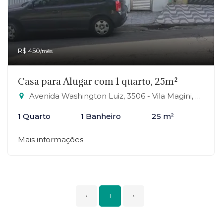
R$ 450
/mês
Casa para Alugar com 1 quarto, 25m²
Avenida Washington Luiz, 3506 - Vila Magini, Mauá-SP
1 Quarto
1 Banheiro
25 m²
Mais informações
‹
1
›