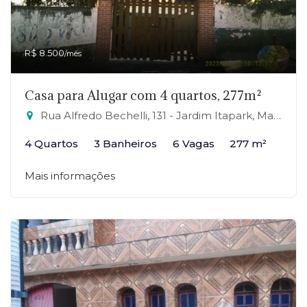
R$ 8.500
/mês
Casa para Alugar com 4 quartos, 277m²
Rua Alfredo Bechelli, 131 - Jardim Itapark, Mauá-SP
4 Quartos
3 Banheiros
6 Vagas
277 m²
Mais informações