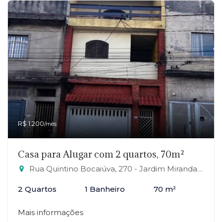
R$ 1.200
/mês
Casa para Alugar com 2 quartos, 70m²
Rua Quintino Bocaiúva, 270 - Jardim Miranda D'Aviz, Mauá-SP
2 Quartos
1 Banheiro
70 m²
Mais informações