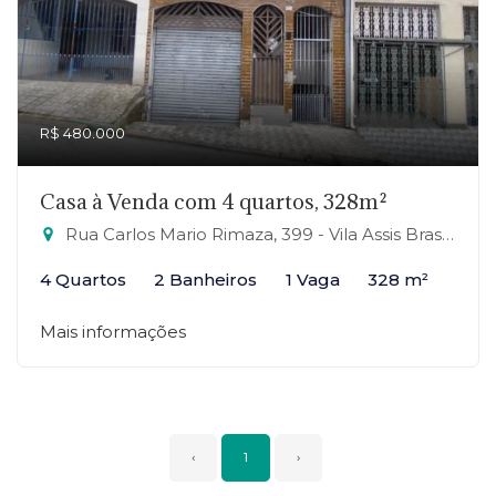
R$ 480.000
Casa à Venda com 4 quartos, 328m²
Rua Carlos Mario Rimaza, 399 - Vila Assis Brasil, Mauá-SP
4 Quartos
2 Banheiros
1 Vaga
328 m²
Mais informações
‹
1
›