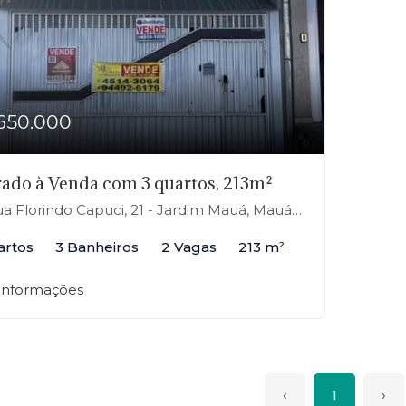
650.000
ado à Venda com 3 quartos, 213m²
a Florindo Capuci, 21 - Jardim Mauá, Mauá-SP
artos
3 Banheiros
2 Vagas
213 m²
 informações
‹
1
›