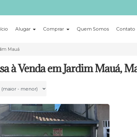
ício
Alugar
Comprar
Quem Somos
Contato
dim Mauá
asa à Venda em Jardim Mauá, M
r por