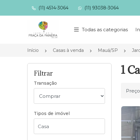
(11) 4514-3064
(11) 93038-3064
Página inicial
Todas as categorias
In
Início
Casas à venda
Mauá/SP
Jar
1 C
Filtrar
Transação
Ordena
Tipos de imóvel