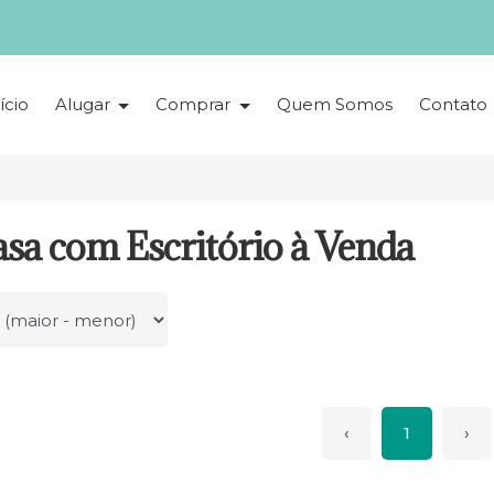
ício
Alugar
Comprar
Quem Somos
Contato
sa com Escritório à Venda
r por
‹
1
›