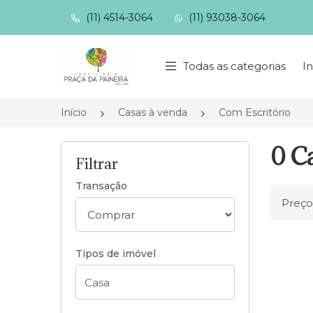
(11) 4514-3064
(11) 93038-3064
Página inicial
Todas as categorias
In
Início
Casas à venda
Com Escritório
0 Ca
Filtrar
Transação
Ordena
Tipos de imóvel