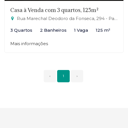
Casa à Venda com 3 quartos, 125m²
Rua Marechal Deodoro da Fonseca, 294 - Parque São Vicente, Mauá-SP
3 Quartos
2 Banheiros
1 Vaga
125 m²
Mais informações
‹
1
›