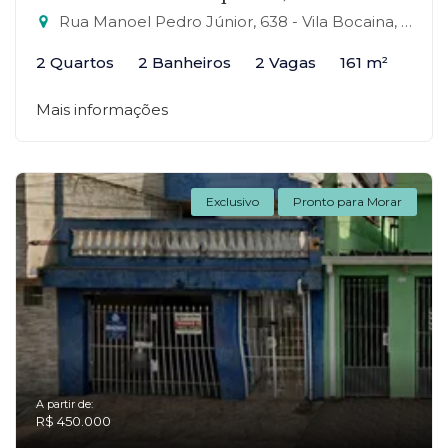
Rua Manoel Pedro Júnior, 638 - Vila Bocaina, Mauá-SP
2 Quartos
2 Banheiros
2 Vagas
161 m²
Mais informações
Exclusivo
Pronto para Morar
A partir de:
R$ 450.000