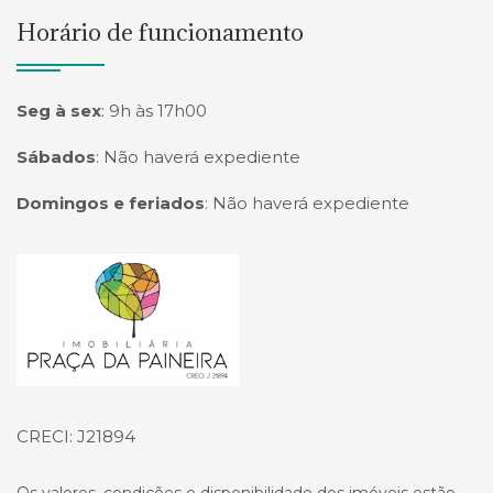
Horário de funcionamento
Seg à sex
:
9h às 17h00
Sábados
:
Não haverá expediente
Domingos e feriados
:
Não haverá expediente
Página inicial
CRECI: J21894
Os valores, condições e disponibilidade dos imóveis estão